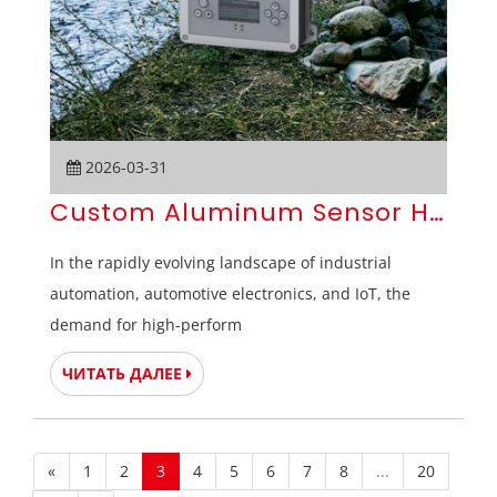
2026-03-31
Custom Aluminum Sensor Housing
In the rapidly evolving landscape of industrial
automation, automotive electronics, and IoT, the
demand for high-perform
ЧИТАТЬ ДАЛЕЕ
«
1
2
3
4
5
6
7
8
...
20