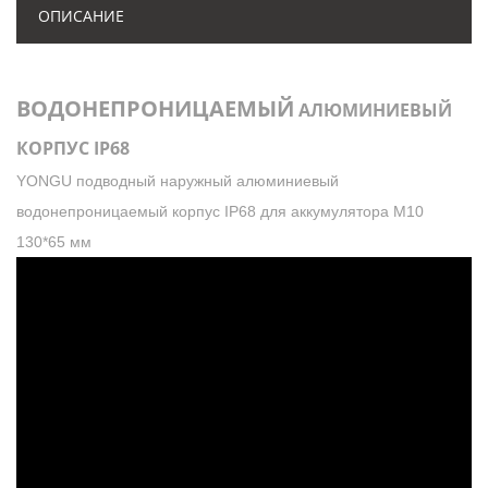
ОПИСАНИЕ
ВОДОНЕПРОНИЦАЕМЫЙ
АЛЮМИНИЕВЫЙ
КОРПУС IP68
YONGU подводный наружный алюминиевый
водонепроницаемый корпус IP68 для аккумулятора M10
130*65 мм