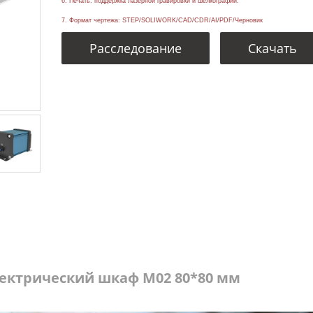
6. Печать: поддержка лазерной гравировки и шелкографии.
7. Формат чертежа: STEP/SOLIWORK/CAD/CDR/AI/PDF/Черновик
Расследование
Скачать
ектрический шкаф M02 80*80 мм