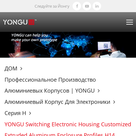
Следуйте за Йонгу
ДОМ
Профессиональное Производство
Алюминиевых Корпусов | YONGU
Алюминиевый Корпус Для Электроники
Серия H
YONGU Switching Electronic Housing Customized
Extruded Aluminum Enclosure Profiles H14