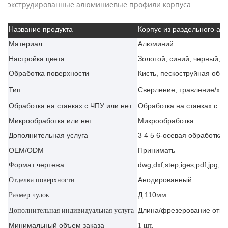
экструдированные алюминиевые профили корпуса
Название продукта
Корпус из раздельного а
Материал
Алюминий
Настройка цвета
Золотой, синий, черный, с
Обработка поверхности
Кисть, пескоструйная обр
Тип
Сверление, травление/хим
Обработка на станках с ЧПУ или нет
Обработка на станках с Ч
Микрообработка или нет
Микрообработка
Дополнительная услуга
3 4 5 6-осевая обработка 
OEM/ODM
Принимать
Формат чертежа
dwg,dxf,step,iges,pdf,jpg,ai
Анодированный
Отделка поверхности
Д:110мм
Размер чулок
Длина/фрезерование отве
Дополнительная индивидуальная услуга
Минимальный объем заказа
1 шт.