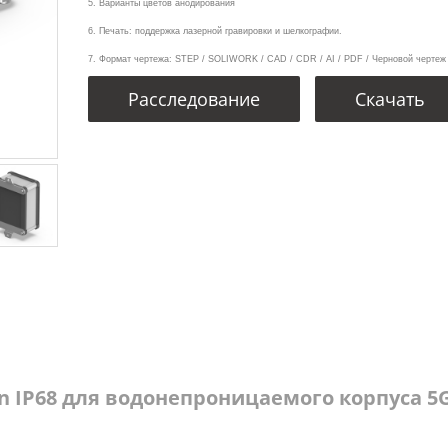
5. Варианты цветов анодирования
6. Печать: поддержка лазерной гравировки и шелкографии.
7. Формат чертежа: STEP / SOLIWORK / CAD / CDR / AI / PDF / Черновой чертеж
Расследование
Скачать
 IP68 для водонепроницаемого корпуса 5G