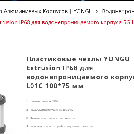
о Алюминиевых Корпусов | YONGU
Водонепрон
rusion IP68 для водонепроницаемого корпуса 5G 
Пластиковые чехлы YONGU
Extrusion IP68 для
водонепроницаемого корпу
L01C 100*75 мм
1. Степень защиты: IP68
2. Предоставление услуг по дизайну
3. Минимального количества заказа нет.
4. Индивидуальная настройка сверления отверстий